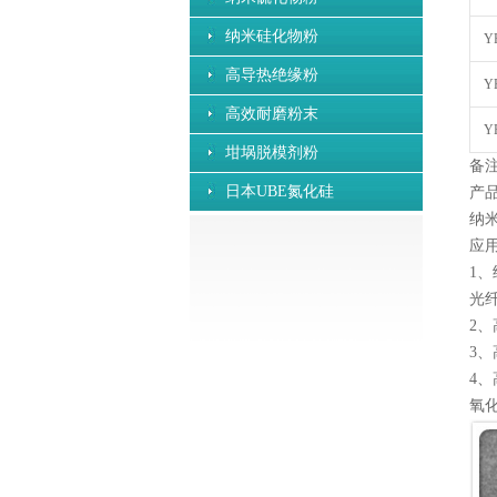
纳米硅化物粉
Y
高导热绝缘粉
Y
高效耐磨粉末
Y
坩埚脱模剂粉
备
日本UBE氮化硅
产
纳
应
1
光
2
3
4
氧化