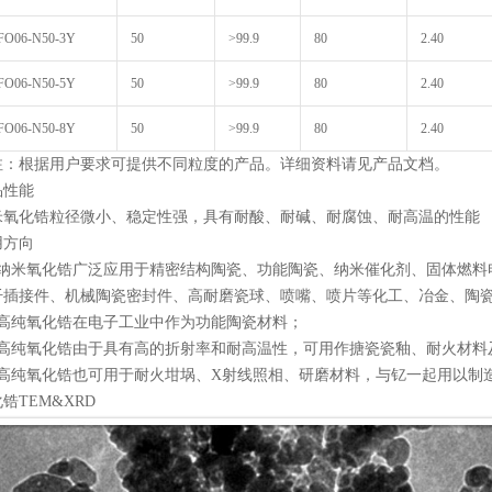
FO06-N50-3Y
50
>99.9
80
2.40
FO06-N50-5Y
50
>99.9
80
2.40
FO06-N50-8Y
50
>99.9
80
2.40
注：根据用户要求可提供不同粒度的产品。详细资料请见产品文档。
品性能
米氧化锆粒径微小、稳定性强，具有耐酸、耐碱、耐腐蚀、耐高温的性能
用方向
、纳米氧化锆广泛应用于精密结构陶瓷、功能陶瓷、纳米催化剂、固体燃料
纤插接件、机械陶瓷密封件、高耐磨瓷球、喷嘴、喷片等化工、冶金、陶
、高纯氧化锆在电子工业中作为功能陶瓷材料；
、高纯氧化锆由于具有高的折射率和耐高温性，可用作搪瓷瓷釉、耐火材料
、高纯氧化锆也可用于耐火坩埚、X射线照相、研磨材料，与钇一起用以制
锆TEM&XRD