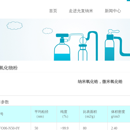
首页
走进允复纳米
新闻中心
氧化物粉
纳米氧化锆，微米氧化锆
术参数
平均粒径
纯度
比表面积
体积密度
号
（nm）
（%）
（m2/g）
g/cm3
FO06-N50-0Y
50
>99.9
80
2.40