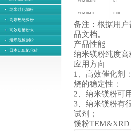
YFM10-N60
60
纳米硅化物粉
YFM10-U1
1000
高导热绝缘粉
备注：根据用户
高效耐磨粉末
品文档。
坩埚脱模剂粉
产品性能
日本UBE氮化硅
纳米镁粉纯度高
应用方向
1、高效催化剂
烧的稳定性；
2、纳米镁粉可
3、纳米镁粉有
试剂；
镁粉TEM&XRD