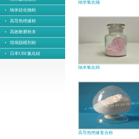
纳米氧化镝
纳米硅化物粉
高导热绝缘粉
高效耐磨粉末
坩埚脱模剂粉
日本UBE氮化硅
纳米氧化铒
高导热绝缘复合粉